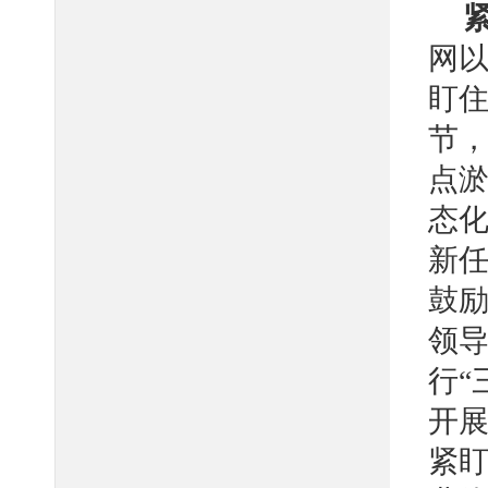
网
盯
节
点淤
态
新
鼓励
领
行“
开
紧盯