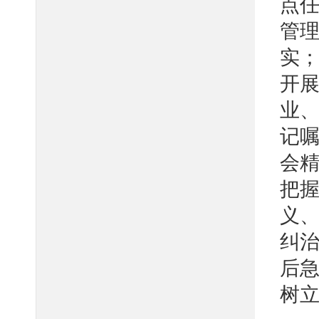
点任
管
实
开展
业
记
会精
把
义
纠治
后急
树