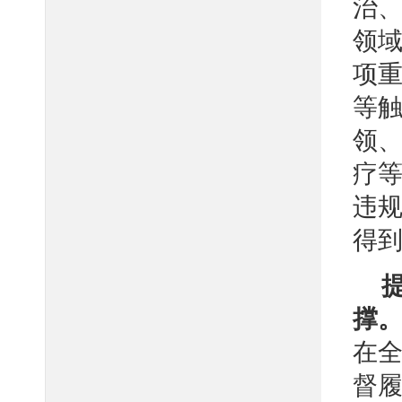
治
领域
项
等
领
疗
违
得
撑
在
督