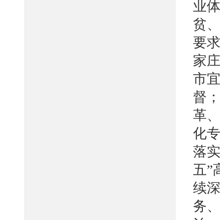
业
贫
要
家
市
督；
革
化
落实
五”
续深
务、