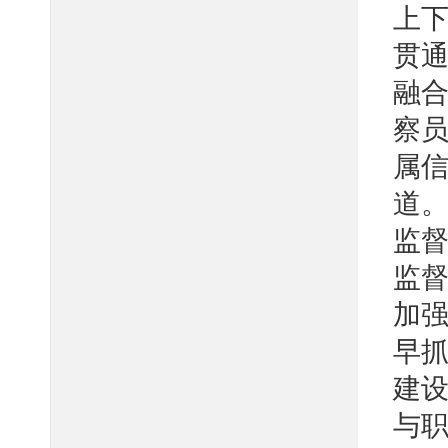
上
贯
融
察
属
道
监
监
加
早抓
建设
与