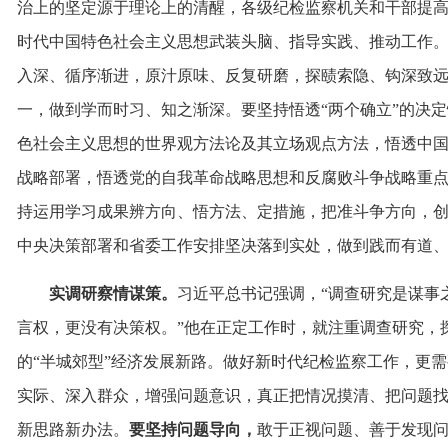
治上的坚定源于理论上的清醒，各级纪检监察机关和干部提
时代中国特色社会主义思想武装头脑、指导实践、推动工作
入深、循序渐进，原汁原味、反复研磨，探赜索隐、钩深致
一，做到学而时习、知之渐深。要坚持悟透“两个确立”的决
色社会主义思想的世界观方法论及其立场观点方法，悟透中
战略部署，悟透党的自我革命战略思想和反腐败斗争战略重
持运用学习成果辨方向、悟方法、定措施，把准斗争方向，
中央决策部署和省委工作安排坚决落到实处，做到践而有道
实调研察情谋策。
习近平总书记强调，“调查研究是谋事
言权，更没有决策权。”他在正定工作时，就注重调查研究，
的“半城郊型”经济发展新路。做好新时代纪检监察工作，更
实际、深入群众，增强问题意识，真正把情况摸清、把问题
新思路新办法。
要坚持问题导向，
敢于正视问题、善于发现