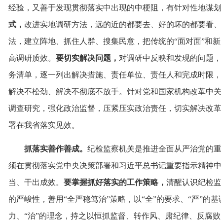
经验，又善于发现贯彻落实中出现的中梗阻，有针对性地谋
式，
改进实地调研方法，远的近的都要去、好的坏的都要看
法，建立阵地、抓住人群、搜集民意，把传统的“面对面”和新
高调研质效。
要切实解决问题，
对调研中反映和发现的问题
务清单，逐一列出解决措施、责任单位、责任人和完成时限
解决不松劲、解决不彻底不放手。针对党和国家机构改革中
调查研究，强化政治监督，压紧压实政治责任，切实解决改
署在我省落实见效。
抓落实善作善成。
纪检监察机关是推进全面从严治党的
须在贯彻落实党中央决策部署和习近平总书记重要指示精神
当、干出成效。
要掌握抓好落实的工作策略，
清醒认识纪检
的严峻性，善用“全严稳笃治”策略，以“全”的要求、“严”的基
力、“治”的理念，持之以恒抓监督、转作风、肃纪律、反腐