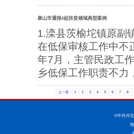
唐山市通报4起扶贫领域典型案例
1.滦县茨榆坨镇原
在低保审核工作中不正
年7月，主管民政工
乡低保工作职责不力，
上一页
1
2
3
4
5
6
7
8
©中共河
地