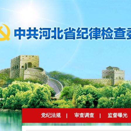
党纪法规
|
审查调查
|
监督曝光