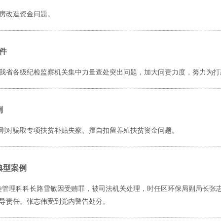
房改造资金问题。
件
我省各级纪检监察机关集中力量查处突出问题，加大问责力度，努力为打
例
刚对骗取专项扶贫补贴失察、擅自扣留养殖扶贫资金问题。
典型案例
局污染管理科科长路雪敏因受贿罪，被司法机关处理，时任区环保局副局长张
导责任。张志伟受到党内警告处分。