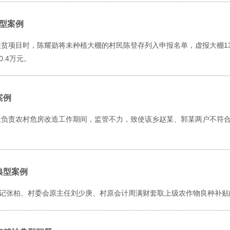
典型案例
扶贫项目时，陈耀勋将未种植大棚的村民陈登存列入申报名单，虚报大棚13
.4万元。
案例
乡长负责农村危房改造工作期间，监管不力，致使该乡赵某、郭某两户不符
典型案例
记张柏、村委会原主任刘少庚、村原会计周满财套取上级农作物良种补贴