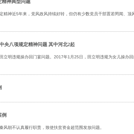
定精神典型问题
定精神近5年来，党风政风持续好转，但仍有少数党员干部置若罔闻、顶
中央八项规定精神问题 其中河北2起
田立明违规操办回门宴问题。2017年1月25日，田立明违规为女儿操办
例
案例
秦风朝不认真履行职责，致使扶贫资金超范围发放问题。