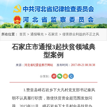
所在位置：
首页
>
通报曝光
>
石家庄
>
侵害群众利益的不正之风
石家庄市通报3起扶贫领域典
和腐败问题
>
型案例
来源：
河北省纪委监察厅网站
发布时间：
2017-09-21 08:36:38
分享到：
1.赞皇县嶂石岩乡下大凡村党支部书记秦风
朝不认真履行职责，致使扶贫资金超范围发放问
题。2015年11月，嶂石岩乡下大凡村向县扶贫办