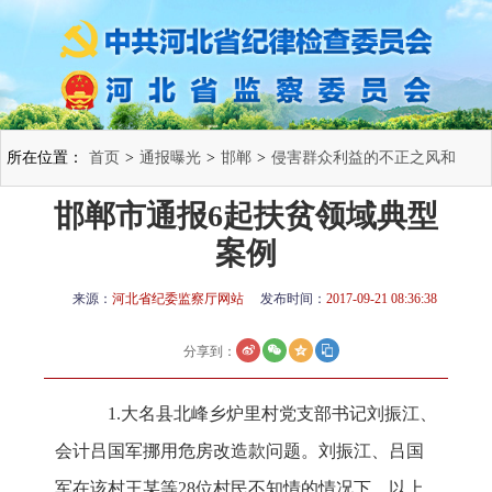
所在位置：
首页
>
通报曝光
>
邯郸
>
侵害群众利益的不正之风和
邯郸市通报6起扶贫领域典型
腐败问题
>
案例
来源：
河北省纪委监察厅网站
发布时间：
2017-09-21 08:36:38
分享到：
1.大名县北峰乡炉里村党支部书记刘振江、
会计吕国军挪用危房改造款问题。刘振江、吕国
军在该村王某等28位村民不知情的情况下，以上