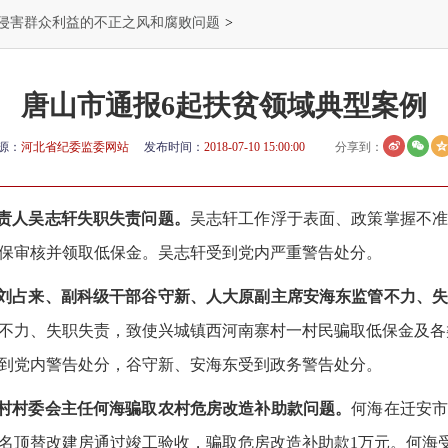
侵害群众利益的不正之风和腐败问题
>
唐山市通报6起扶贫领域典型案例
源：
河北省纪委监委网站
发布时间：
2018-07-10 15:00:00
分享到：
负责人吴志轩失职失责问题。
吴志轩工作浮于表面、政策掌握不准
保审核并领取低保金。吴志轩受到党内严重警告处分。
长刘占来、副科级干部谷守新、人大原副主席安海东监管不力、
不力、失职失责，致使兴城镇西河南寨村一村民骗取低保金及各类补
到党内警告处分，谷守新、安海东受到政务警告处分。
寺村村委会主任何海骗取农村危房改造补助款问题。
何海在迁安
名顶替改建房通过竣工验收，骗取危房改造补助款1万元。何海