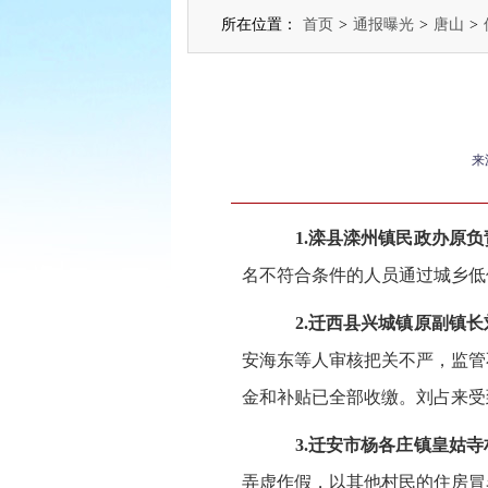
所在位置：
首页
>
通报曝光
>
唐山
>
来
1.滦县滦州镇民政办原
名不符合条件的人员通过城乡低
2.迁西县兴城镇原副镇
安海东等人审核把关不严，监管
金和补贴已全部收缴。刘占来受
3.迁安市杨各庄镇皇姑
弄虚作假，以其他村民的住房冒