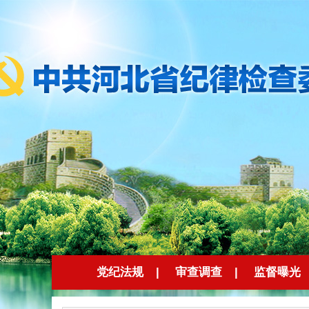
党纪法规
|
审查调查
|
监督曝光