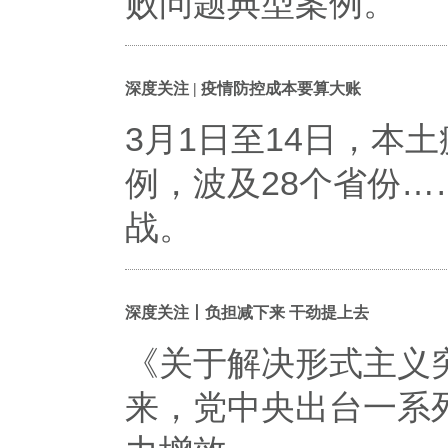
败问题典型案例。
深度关注 | 疫情防控成本要算大账
3月1日至14日，本
例，波及28个省份
战。
深度关注丨负担减下来 干劲提上去
《关于解决形式主义
来，党中央出台一系