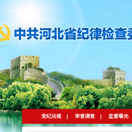
党纪法规
|
审查调查
|
监督曝光