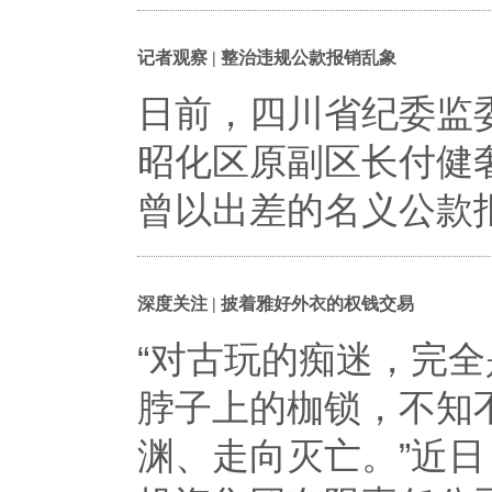
记者观察 | 整治违规公款报销乱象
日前，四川省纪委监
昭化区原副区长付健
曾以出差的名义公款报
深度关注 | 披着雅好外衣的权钱交易
“对古玩的痴迷，完全
脖子上的枷锁，不知
渊、走向灭亡。”近