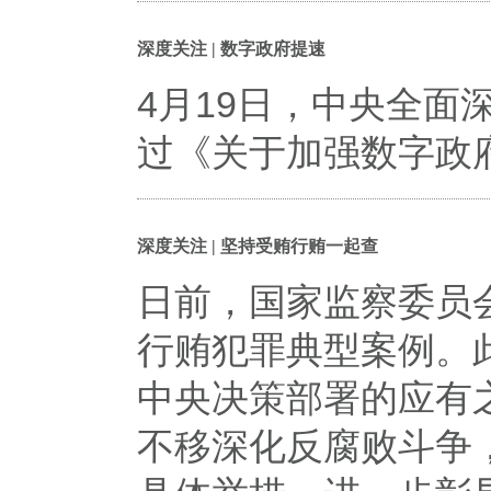
深度关注 | 数字政府提速
4月19日，中央全
过《关于加强数字政
深度关注 | 坚持受贿行贿一起查
日前，国家监察委员
行贿犯罪典型案例。
中央决策部署的应有
不移深化反腐败斗争