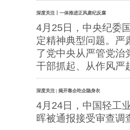
深度关注丨一体推进正风肃纪反腐
4月25日，中央纪委
定精神典型问题。严
了党中央从严管党治
干部抓起、从作风严
深度关注 | 揭开靠企吃企隐身衣
4月24日，中国轻
晖被通报接受审查调