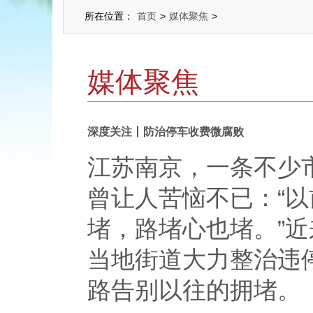
所在位置：
首页
>
媒体聚焦
>
媒体聚焦
深度关注丨防治停车收费微腐败
江苏南京，一条不少
曾让人苦恼不已：“
堵，路堵心也堵。”
当地街道大力整治违
路告别以往的拥堵。