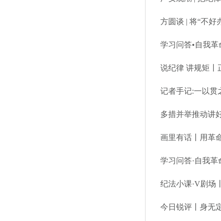
方圆谈 | 将“不
说纪律 讲规矩丨
记者手记:一以贯
多措并举推动讲好
画里有话丨用革命
学习问答·自我
纪法小课·V剧场
今日锐评丨身无