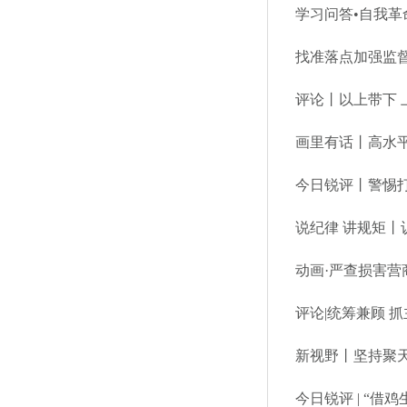
学习问答•自我
找准落点加强监督
评论丨以上带下 
画里有话丨高水
今日锐评丨警惕打
说纪律 讲规矩
动画·严查损害营
评论|统筹兼顾 
新视野丨坚持聚
今日锐评 | “借