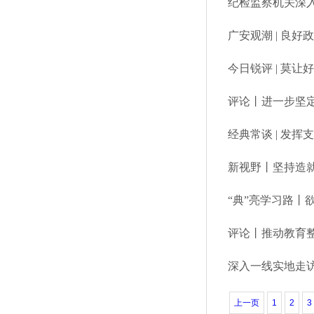
纪检监察机关深
广安观潮 | 良
今日锐评 | 莫让
评论丨进一步坚
经典常谈 | 发
新视野丨坚持造
“典”亮学习路丨
评论丨推动教育
深入一线实地走访
上一页
1
2
3