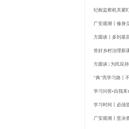
纪检监察机关紧盯
广安观潮丨修身立
方圆谈丨多到基
答好乡村治理新
方圆谈 | 为民应
“典”亮学习路丨
学习问答•自我
学习时间丨必须
广安观潮丨坚决