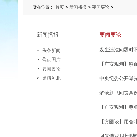
所在位置：
首页
>
新闻播报
>
要闻要论
>
新闻播报
要闻要论
发生违法问题时
头条新闻
焦点图片
【广安观潮】锲
要闻要论
廉洁河北
中央纪委公开曝
解读新《问责条例
【广安观潮】尊
【方圆谈】用奋
回复选登 | 处