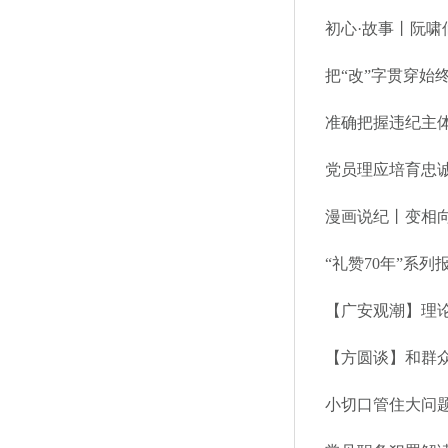
初心·故事丨阮啸
把“改”字贯穿始
准确把握违纪主
党员理应培育忠
漫画说纪丨变相
“礼赞70年”系
【广安观潮】理
【方圆谈】和群
小切口管住大问题