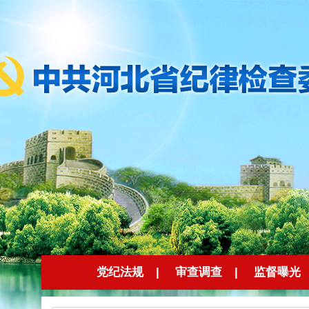
党纪法规
|
审查调查
|
监督曝光