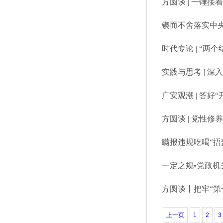
方圆谈 | 一锤接
锲而不舍落实中
​时代专论 | 
实践与思考 | 
广安观潮 | 答好
方圆谈 | 党性
瞒报违规吃喝“捂
一定之规•党政
方圆谈丨把牢“第
上一页
1
2
3