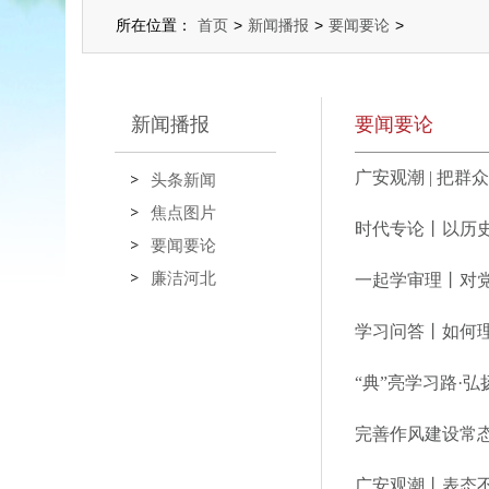
所在位置：
首页
>
新闻播报
>
要闻要论
>
新闻播报
要闻要论
广安观潮 | 把
头条新闻
焦点图片
时代专论丨以历
要闻要论
廉洁河北
一起学审理丨对
“典”亮学习路·
完善作风建设常
广安观潮丨表态