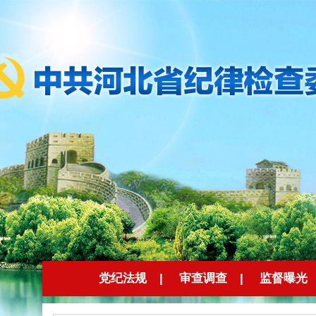
党纪法规
|
审查调查
|
监督曝光