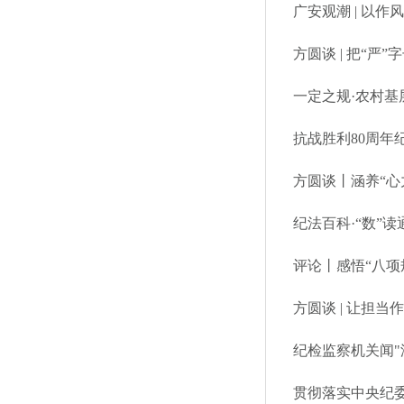
广安观潮 | 以
方圆谈 | 把“严
一定之规·农村基
抗战胜利80周年
方圆谈丨涵养“心
纪法百科·“数”读
评论丨感悟“八项
方圆谈 | 让担
纪检监察机关闻"
贯彻落实中央纪