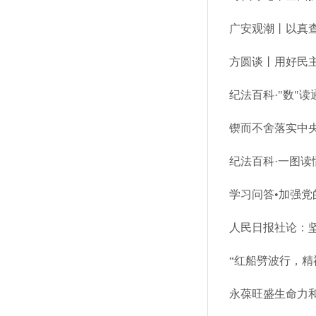
广安观潮丨以真
方圆谈丨用好民
纪法百科·"数"读
锲而不舍落实中央
纪法百科·一图读
“红船劈波行，精
永葆旺盛生命力