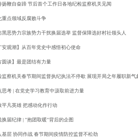
待扬鞭自奋蹄 节后首个工作日各地纪检监察机关见闻
化重点领域反腐败斗争
防黑恶势力宗族势力干扰换届选举 监督保障选好村社领头人
广安观潮】从百年党史中感悟初心使命
方圆谈】最是团结有力量
检监察机关春节期间监督执纪执法不停歇 展现开局之年履职新气
点思考 | 在党史学习教育中汲取前进力量
敬平凡英雄 把感动化作行动
说换届纪律 | "抱团取暖"背后的企图
入基层 协同作战 春节期间疫情防控监督不松劲