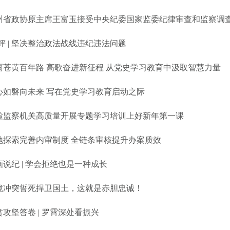
州省政协原主席王富玉接受中央纪委国家监委纪律审查和监察调
·评 | 坚决整治政法战线违纪违法问题
雨苍黄百年路 高歌奋进新征程 从党史学习教育中汲取智慧力量
心如磐向未来 写在党史学习教育启动之际
检监察机关高质量开展专题学习培训上好新年第一课
地探索完善内审制度 全链条审核提升办案质效
画说纪 | 学会拒绝也是一种成长
境冲突誓死捍卫国土，这就是赤胆忠诚！
贫攻坚答卷 | 罗霄深处看振兴