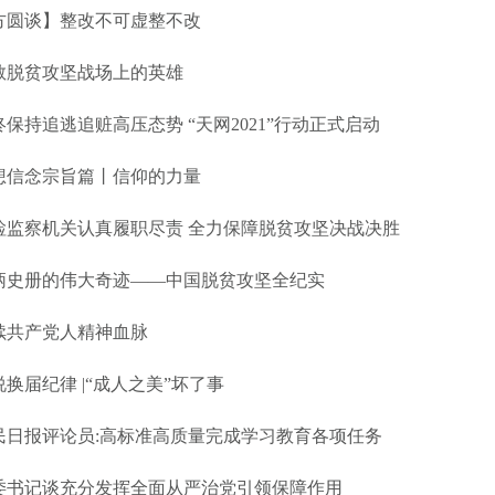
方圆谈】整改不可虚整不改
敬脱贫攻坚战场上的英雄
终保持追逃追赃高压态势 “天网2021”行动正式启动
想信念宗旨篇丨信仰的力量
检监察机关认真履职尽责 全力保障脱贫攻坚决战决胜
炳史册的伟大奇迹——中国脱贫攻坚全纪实
续共产党人精神血脉
说换届纪律 |“成人之美”坏了事
民日报评论员:高标准高质量完成学习教育各项任务
委书记谈充分发挥全面从严治党引领保障作用