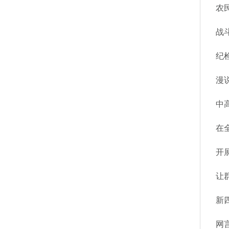
农
战
漫
中
在
开
让
新
网