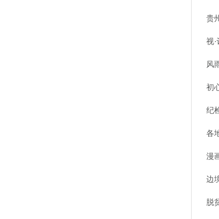
贵
视
风
初
纪
各
漫
边
脱