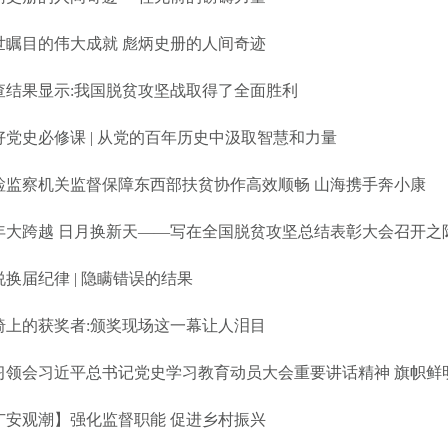
世瞩目的伟大成就 彪炳史册的人间奇迹
查结果显示:我国脱贫攻坚战取得了全面胜利
好党史必修课 | 从党的百年历史中汲取智慧和力量
检监察机关监督保障东西部扶贫协作高效顺畅 山海携手奔小康
年大跨越 日月换新天——写在全国脱贫攻坚总结表彰大会召开之
说换届纪律 | 隐瞒错误的结果
椅上的获奖者:颁奖现场这一幕让人泪目
习领会习近平总书记党史学习教育动员大会重要讲话精神 旗帜鲜
广安观潮】强化监督职能 促进乡村振兴