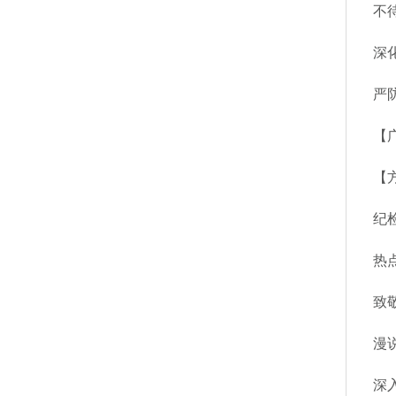
不
深
严
【
【
纪
热
致
漫
深