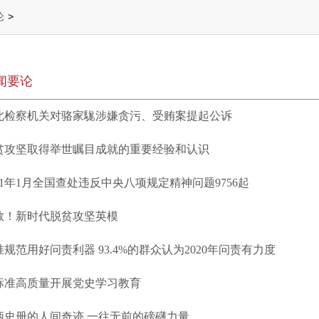
论
>
闻要论
北检察机关对骆家駹涉嫌贪污、受贿案提起公诉
贫攻坚取得举世瞩目成就的重要经验和认识
021年1月全国查处违反中央八项规定精神问题9756起
敬！新时代脱贫攻坚英模
准规范用好问责利器 93.4%的群众认为2020年问责有力度
标准高质量开展党史学习教育
炳史册的人间奇迹 一往无前的磅礴力量