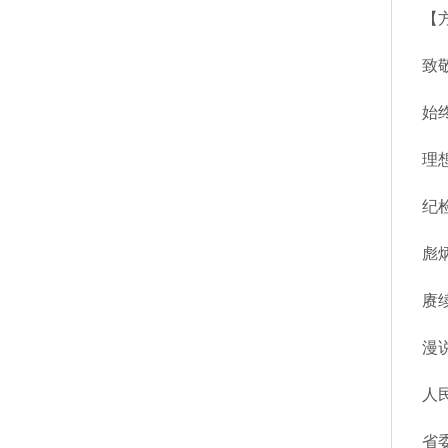
【
致
始
理
纪
彪
赓
漫
人
省