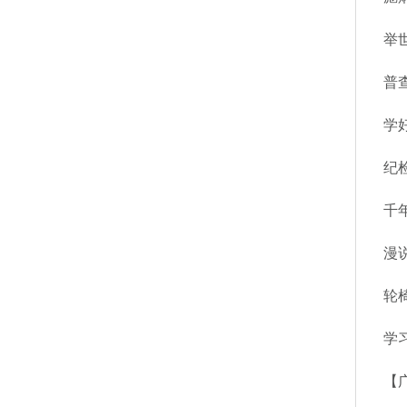
举
普
学
纪
千
漫
轮
学
【