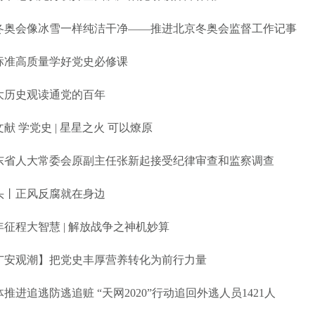
冬奥会像冰雪一样纯洁干净——推进北京冬奥会监督工作记事
标准高质量学好党史必修课
大历史观读通党的百年
访中国人民大学中共党史系教授杨凤城
献 学党史 | 星星之火 可以燎原
东省人大常委会原副主任张新起接受纪律审查和监察调查
头丨正风反腐就在身边
年征程大智慧 | 解放战争之神机妙算
广安观潮】把党史丰厚营养转化为前行力量
体推进追逃防逃追赃 “天网2020”行动追回外逃人员1421人