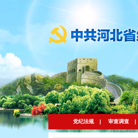
党纪法规
|
审查调查
|