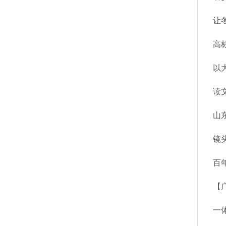
让
高
以
专
读文
山
镜
百
【
一