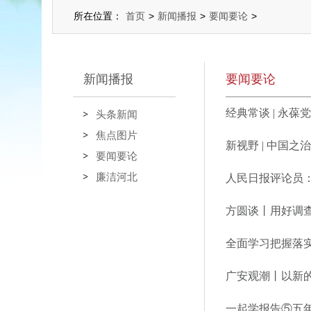
所在位置：
首页
>
新闻播报
>
要闻要论
>
新闻播报
要闻要论
经典常谈 | 永葆
头条新闻
焦点图片
新视野 | 中国之
要闻要论
廉洁河北
人民日报评论员
方圆谈丨用好调
全面学习把握落
广安观潮丨以新的
一起学报告⑤五