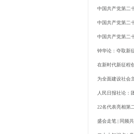
中国共产党第二
中国共产党第二
中国共产党第二
钟华论：夺取新
22名代表亮相第
盛会走笔 | 同