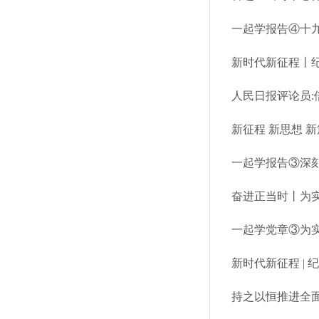
一起学报告④十
新征程 新思想 
一起学报告③深刻
奋进正当时丨为
一起学党章③为
新时代新征程 |