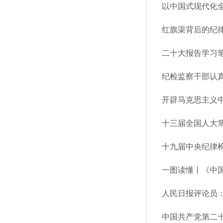
以中国式现代化
红旗渠背后的纪
二十大报告学习
开辟马克思主义
十三届全国人大
十九届中央纪律
一图读懂丨《中