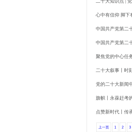
二十大知识点 |
心中有信仰 脚下
中国共产党第二十
中国共产党第二
聚焦党的中心任
二十大叙事丨时
党的二十大新闻
旗帜丨永葆赶考
点赞新时代丨传
上一页
1
2
3