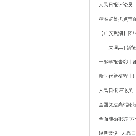
人民日报评论员
精准监督抓点带
【广安观潮】团结
二十大词典 | 新
一起学报告②丨
全国党建高端论坛
经典常谈 | 人靠