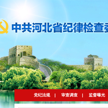
党纪法规
|
审查调查
|
监督曝光