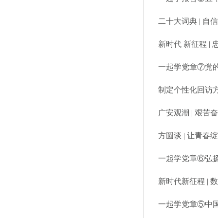
二十大词典 | 自
新时代 新征程 |
一起学党章⑦党
制定个性化回访方
广安观潮 | 艰
方圆谈 | 让青春
一起学党章⑥弘
新时代新征程 |
一起学党章⑤中