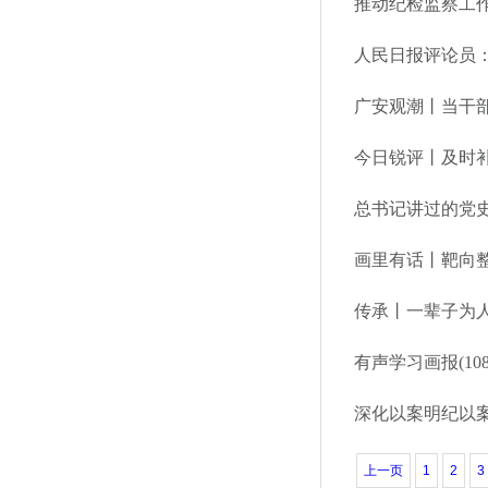
推动纪检监察工
人民日报评论员
广安观潮丨当干
今日锐评丨及时
总书记讲过的党史
画里有话丨靶向
传承丨一辈子为
有声学习画报(10
深化以案明纪以
上一页
1
2
3