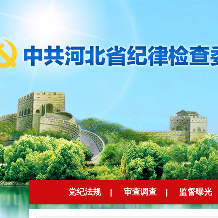
党纪法规
|
审查调查
|
监督曝光