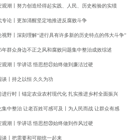
安观潮丨努力创造经得起实践、人民、历史检验的实绩
代专论丨更加清醒坚定地推进反腐败斗争
论视野丨深刻理解“进行具有许多新的历史特点的伟大斗争”
025年群众身边不正之风和腐败问题集中整治成效综述
安观潮丨学讲话 悟思想㉑始终做到廉洁过硬
圆谈丨持之以恒 久久为功
习进行时丨锚定农业农村现代化 扎实推进乡村全面振兴
化集中整治 让老百姓可感可及丨为人民而战 让群众有感
安观潮丨学讲话 悟思想⑳始终做到作风过硬
圆谈丨把需要和可能统一起来