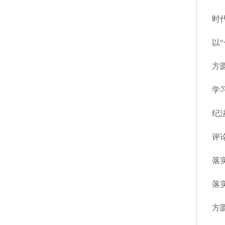
时
以
方
学
纪法
评
落
落
方