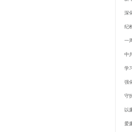
深
纪
一
学
强
守
以
爱