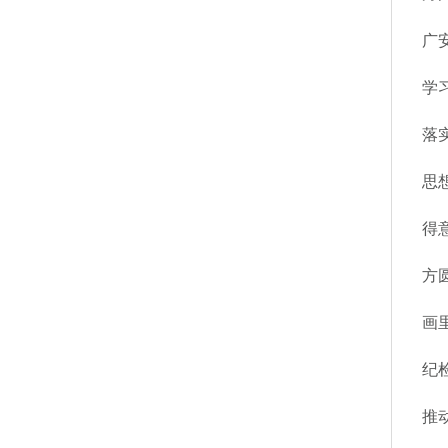
广
学
落
思
得
方
画
纪
推