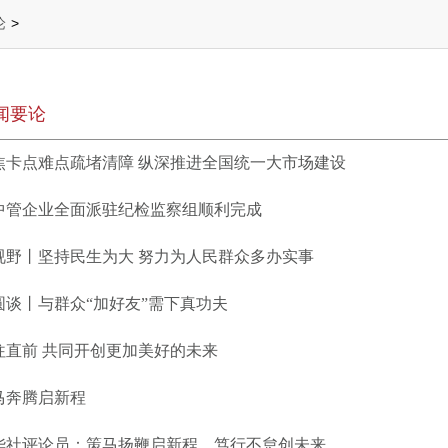
论
>
闻要论
焦卡点难点疏堵清障 纵深推进全国统一大市场建设
中管企业全面派驻纪检监察组顺利完成
视野丨坚持民生为大 努力为人民群众多办实事
圆谈丨与群众“加好友”需下真功夫
往直前 共同开创更加美好的未来
马奔腾启新程
华社评论员：策马扬鞭启新程，笃行不怠创未来