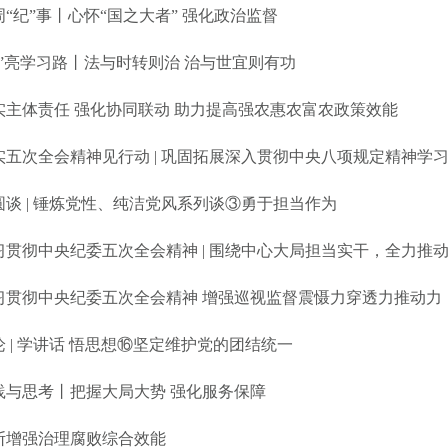
周“纪”事丨心怀“国之大者” 强化政治监督
典”亮学习路丨法与时转则治 治与世宜则有功
实主体责任 强化协同联动 助力提高强农惠农富农政策效能
实五次全会精神见行动 | 巩固拓展深入贯彻中央八项规定精神学
圆谈 | 锤炼党性、纯洁党风系列谈③勇于担当作为
习贯彻中央纪委五次全会精神 增强巡视监督震慑力穿透力推动力
论 | 学讲话 悟思想⑯坚定维护党的团结统一
践与思考丨把握大局大势 强化服务保障
断增强治理腐败综合效能