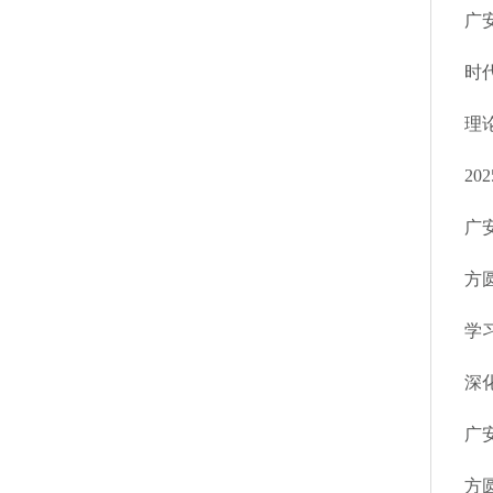
广
时
理
2
广
方
学
深
广
方