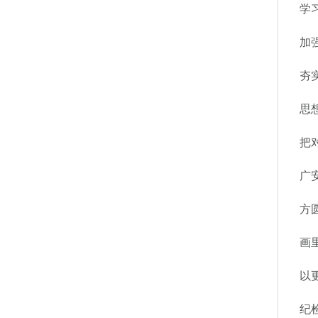
学
加
夯
思
把
广
方
画