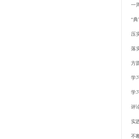
一
“
压
落
方
学
评
实
不