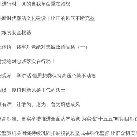
习进行时丨党的自我革命重在治权
强新时代廉洁文化建设丨让正的风气不断充盈
实粮食安全根基
想体悟丨铸牢对党绝对忠诚政治品格（一）
对党绝对忠诚落实在行动上
安观潮丨学讲话 悟思想⑬保持高压态势不动摇
圆谈丨厚植树新风扬正气的沃土
里有话丨让敢为、愿为、善为蔚然成风