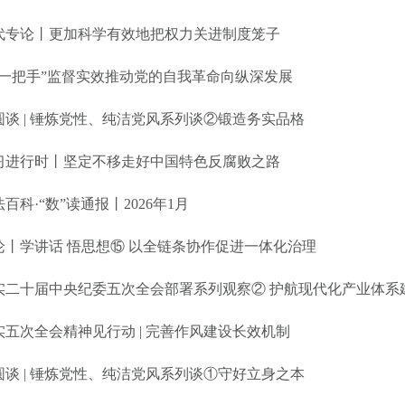
代专论丨更加科学有效地把权力关进制度笼子
“一把手”监督实效推动党的自我革命向纵深发展
圆谈 | 锤炼党性、纯洁党风系列谈②锻造务实品格
习进行时丨坚定不移走好中国特色反腐败之路
百科·“数”读通报丨2026年1月
论丨学讲话 悟思想⑮ 以全链条协作促进一体化治理
实二十届中央纪委五次全会部署系列观察② 护航现代化产业体系
实五次全会精神见行动 | 完善作风建设长效机制
圆谈 | 锤炼党性、纯洁党风系列谈①守好立身之本