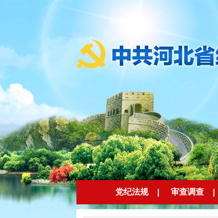
党纪法规
|
审查调查
|