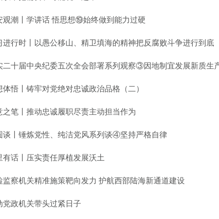
安观潮丨学讲话 悟思想⑲始终做到能力过硬
习进行时丨以愚公移山、精卫填海的精神把反腐败斗争进行到底
实二十届中央纪委五次全会部署系列观察③因地制宜发展新质生
想体悟丨铸牢对党绝对忠诚政治品格（二）
意之笔丨推动忠诚履职尽责主动担当作为
圆谈丨锤炼党性、纯洁党风系列谈④坚持严格自律
里有话丨压实责任厚植发展沃土
检监察机关精准施策靶向发力 护航西部陆海新通道建设
动党政机关带头过紧日子