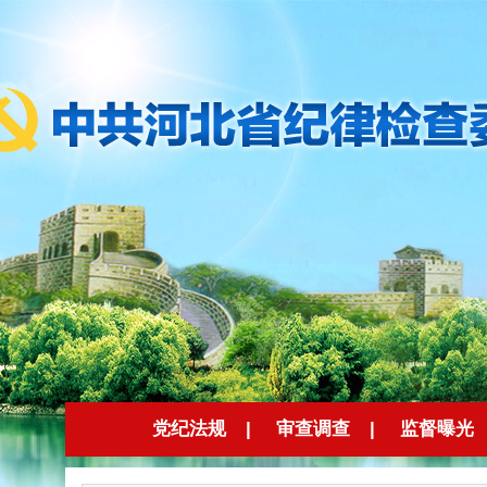
党纪法规
|
审查调查
|
监督曝光