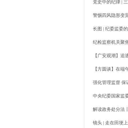
党史中的纪律 |
长图 | 纪委监
纪检监察机关聚
【广安观潮】追逃
【方圆谈】在端
强化管理监督 保
中央纪委国家监
违反中央八项规
解读政务处分法
镜头 | 走在田埂