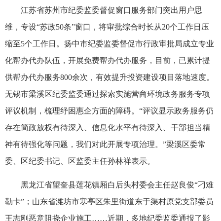
江苏省苏州市纪委监委督促窗口服务部门突出用户思
维，专设“苏政50条”窗口，将审批综合时长从20个工作日压
缩至5个工作日。扬中市纪委监委督促市行政审批局成立专业
化帮办代办队伍，开展免费帮办代办服务，目前，已累计提
供帮办代办服务800余次，有效提升投资建设项目落地速度。
无锡市梁溪区纪委监委通过探索实施营商环境政务服务专项
评议机制，梳理纾困惠企方面的障碍。“评议显示政务服务仍
存在简政放权有待深入、信息化水平有待深入、干部担当精
神有待强化等问题，我们对此开展专项治理。”梁溪区委常
委、区纪委书记、区监委主任孙林祥表示。
黑龙江省望奎县莲花镇厢白后头村委会主任赵良俊“刁难
勒卡”；山东省潍坊市寒亭区朱里街道东于渠村原党支部委员
王志刚恶意阻挠企业施工……近期，多地纪委监委通报了影