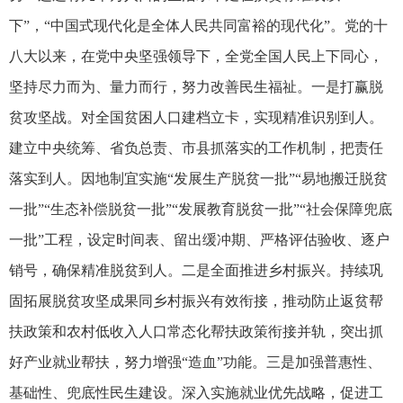
下”，“中国式现代化是全体人民共同富裕的现代化”。党的十
八大以来，在党中央坚强领导下，全党全国人民上下同心，
坚持尽力而为、量力而行，努力改善民生福祉。一是打赢脱
贫攻坚战。对全国贫困人口建档立卡，实现精准识别到人。
建立中央统筹、省负总责、市县抓落实的工作机制，把责任
落实到人。因地制宜实施“发展生产脱贫一批”“易地搬迁脱贫
一批”“生态补偿脱贫一批”“发展教育脱贫一批”“社会保障兜底
一批”工程，设定时间表、留出缓冲期、严格评估验收、逐户
销号，确保精准脱贫到人。二是全面推进乡村振兴。持续巩
固拓展脱贫攻坚成果同乡村振兴有效衔接，推动防止返贫帮
扶政策和农村低收入人口常态化帮扶政策衔接并轨，突出抓
好产业就业帮扶，努力增强“造血”功能。三是加强普惠性、
基础性、兜底性民生建设。深入实施就业优先战略，促进工