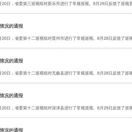
至6月20日，省委第三巡视组对新乐市进行了常规巡视。8月29日反馈了巡视
情况的通报
至6月20日，省委第十二巡视组对晋州市进行了常规巡视。8月28日反馈了巡
情况的通报
至6月20日，省委第十二巡视组对无极县进行了常规巡视。8月28日反馈了巡
情况的通报
至6月20日，省委第十二巡视组对深泽县进行了常规巡视。8月29日反馈了巡
情况的通报