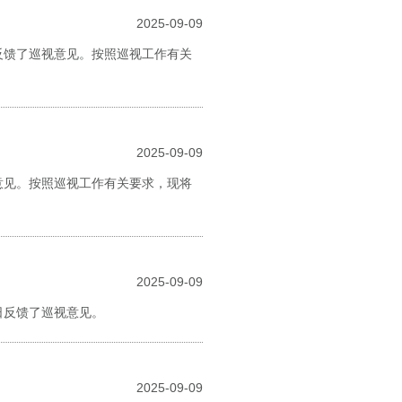
2025-09-09
日反馈了巡视意见。按照巡视工作有关
2025-09-09
视意见。按照巡视工作有关要求，现将
2025-09-09
0日反馈了巡视意见。
2025-09-09