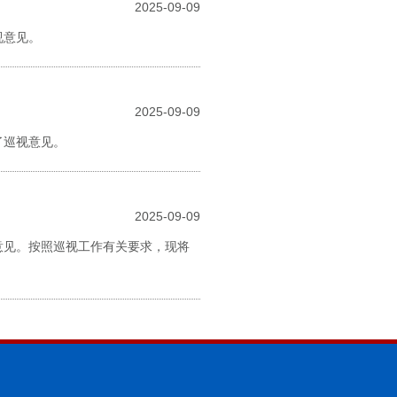
2025-09-09
视意见。
2025-09-09
了巡视意见。
2025-09-09
视意见。按照巡视工作有关要求，现将