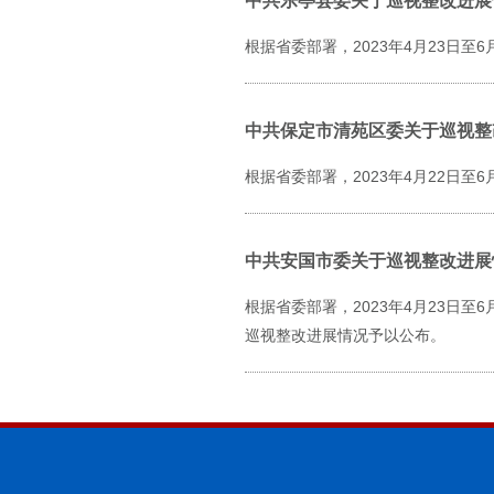
中共乐亭县委关于巡视整改进展
根据省委部署，2023年4月23日
中共保定市清苑区委关于巡视整
根据省委部署，2023年4月22日
中共安国市委关于巡视整改进展
根据省委部署，2023年4月23日
巡视整改进展情况予以公布。