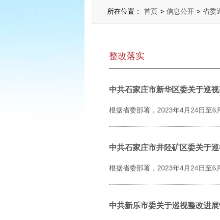
所在位置：
首页
>
信息公开
>
省委
整改落实
中共石家庄市新华区委关于巡视
根据省委部署，2023年4月24日
中共石家庄市井陉矿区委关于巡
根据省委部署，2023年4月24日
中共新乐市委关于巡视整改进展