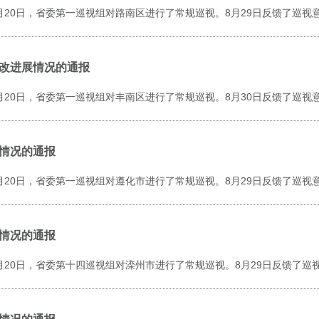
至6月20日，省委第一巡视组对路南区进行了常规巡视。8月29日反馈了巡视
改进展情况的通报
至6月20日，省委第一巡视组对丰南区进行了常规巡视。8月30日反馈了巡视
情况的通报
至6月20日，省委第一巡视组对遵化市进行了常规巡视。8月29日反馈了巡视
情况的通报
至6月20日，省委第十四巡视组对滦州市进行了常规巡视。8月29日反馈了巡