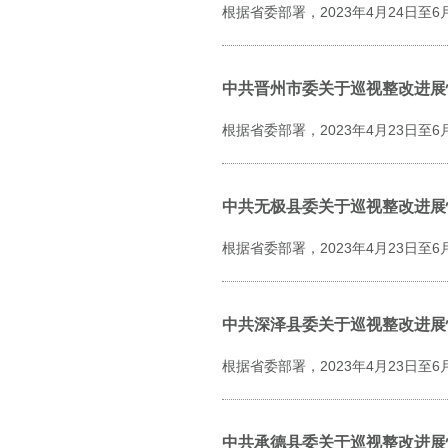
根据省委部署，2023年4月24日
中共晋州市委关于巡视整改进展
根据省委部署，2023年4月23日
中共无极县委关于巡视整改进展
根据省委部署，2023年4月23日
中共深泽县委关于巡视整改进展
根据省委部署，2023年4月23日
中共承德县委关于巡视整改进展