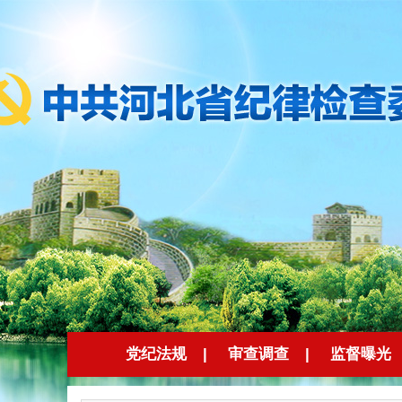
党纪法规
|
审查调查
|
监督曝光