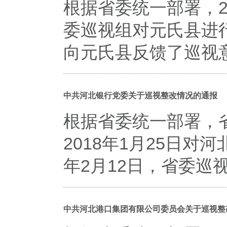
根据省委统一部署，20
委巡视组对元氏县进
向元氏县反馈了巡视
中共河北银行党委关于巡视整改情况的通报
根据省委统一部署，省
2018年1月25日对
年2月12日，省委
中共河北港口集团有限公司委员会关于巡视整