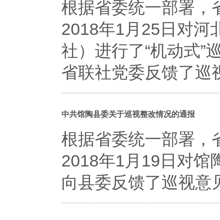
根据省委统一部署，省
2018年1月25日
社）进行了“机动式”巡
省联社党委反馈了巡
中共馆陶县委关于巡视整改情况的通报
根据省委统一部署，省
2018年1月19日对
向县委反馈了巡视意