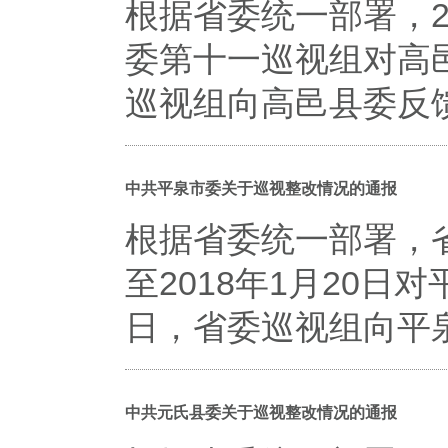
根据省委统一部署，20
委第十一巡视组对高
巡视组向高邑县委反
中共平泉市委关于巡视整改情况的通报
根据省委统一部署，省委
至2018年1月20日
日，省委巡视组向平
中共元氏县委关于巡视整改情况的通报