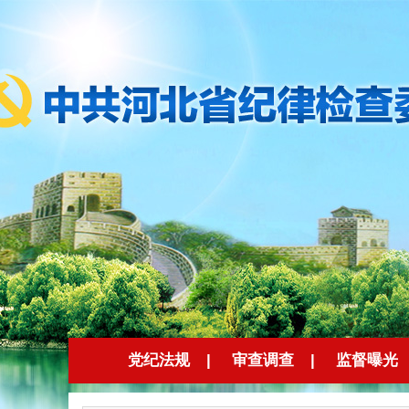
党纪法规
|
审查调查
|
监督曝光