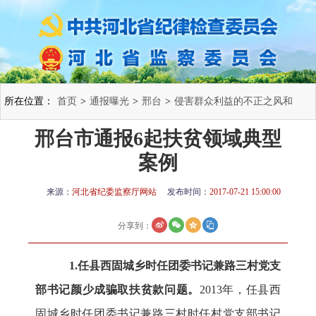
所在位置：
首页
>
通报曝光
>
邢台
>
侵害群众利益的不正之风和
邢台市通报6起扶贫领域典型
腐败问题
>
案例
来源：
河北省纪委监察厅网站
发布时间：
2017-07-21 15:00:00
分享到：
1.任县西固城乡时任团委书记兼路三村党支
部书记颜少成骗取扶贫款问题。
2013年，任县西
固城乡时任团委书记兼路三村时任村党支部书记