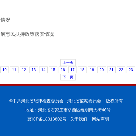
等情况
了解惠民扶持政策落实情况
上一页
10
11
12
13
14
15
16
17
18
19
20
21
22
23
下一页
©中共河北省纪律检查委员会 河北省监察委员会 版权所有
地址：河北省石家庄市桥西区维明南大街46号
冀ICP备18013802号
关于我们
网站声明