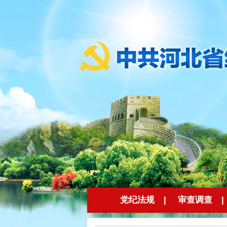
党纪法规
|
审查调查
|