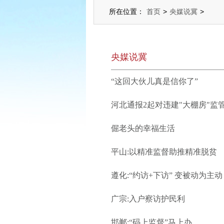
所在位置：
首页
>
央媒说冀
>
央媒说冀
“这回大伙儿真是信你了”
河北通报2起对违建"大棚房"监
倔老头的幸福生活
平山:以精准监督助推精准脱贫
遵化:“约访+下访” 变被动为主动
广宗:入户察访护民利
邯郸:“码上监督”马上办