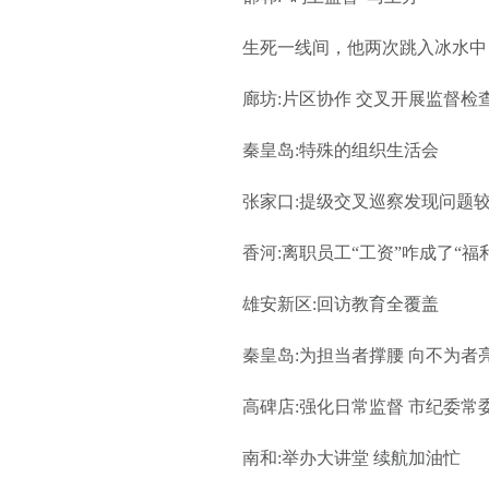
生死一线间，他两次跳入冰水中
廊坊:片区协作 交叉开展监督检
秦皇岛:特殊的组织生活会
张家口:提级交叉巡察发现问题
香河:离职员工“工资”咋成了“福
雄安新区:回访教育全覆盖
秦皇岛:为担当者撑腰 向不为者
高碑店:强化日常监督 市纪委常
南和:举办大讲堂 续航加油忙