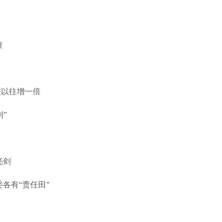
查
较以往增一倍
利”
亮剑
委各有“责任田”