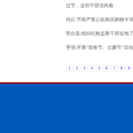
过节，这些干部没闲着
内丘:节前严查公款购买购物卡
邢台县:组织纪检监察干部实地
枣强:开展“迎春节、过廉节”活动
1
2
3
4
5
6
7
8
9