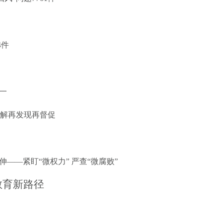
4件
一
了解再发现再督促
——紧盯“微权力” 严查“微腐败”
教育新路径
抓共管