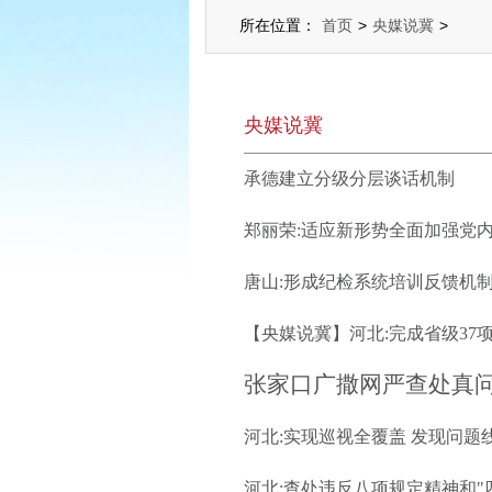
所在位置：
首页
>
央媒说冀
>
央媒说冀
承德建立分级分层谈话机制
郑丽荣:适应新形势全面加强党
唐山:形成纪检系统培训反馈机制
【央媒说冀】河北:完成省级37
张家口广撒网严查处真
让隐形“四风”无
河北:实现巡视全覆盖 发现问题线
河北:查处违反八项规定精神和"四