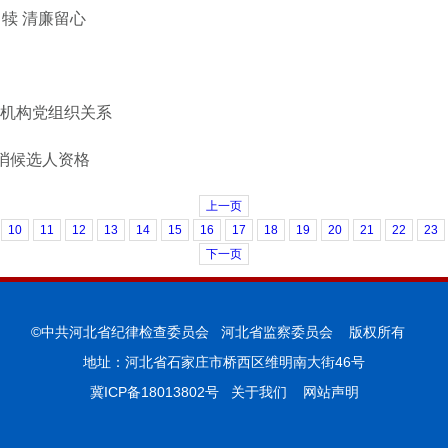
犊 清廉留心
驻机构党组织关系
消候选人资格
上一页
10
11
12
13
14
15
16
17
18
19
20
21
22
23
下一页
©中共河北省纪律检查委员会 河北省监察委员会 版权所有
地址：河北省石家庄市桥西区维明南大街46号
冀ICP备18013802号
关于我们
网站声明