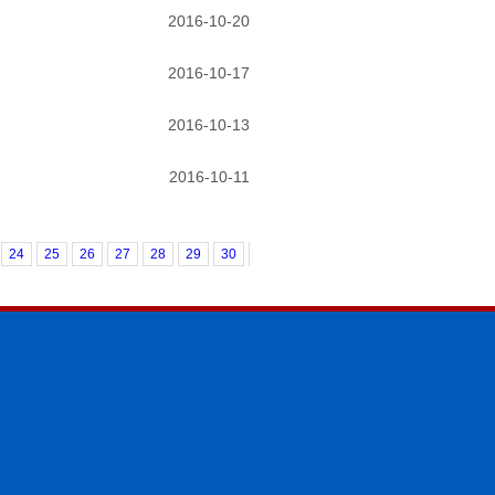
2016-10-20
2016-10-17
2016-10-13
2016-10-11
24
25
26
27
28
29
30
31
32
33
34
35
36
37