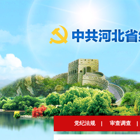
党纪法规
|
审查调查
|