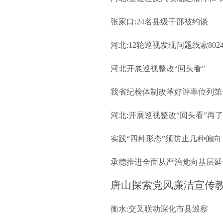
张家口:24名县级干部被约谈
河北:12轮巡视发现问题线索802
河北开展巡视整改“回头看”
我省纪检体制改革好评率位列第
河北:开展巡视整改“回头看”再
实践“四种形态”须防止几种偏向
承德推进全面从严治党向基层延伸
唐山探索党风廉洁宣传
从单打独斗到齐
衡水:交叉联动深化市县巡察