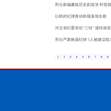
邢台新编廉政历史剧首演 时苗留
以铁的纪律推动铁规落地生根
河北省纪委深化“三转” 接转派
邢台严肃换届纪律 5人被建议取
1
2
3
4
5
6
7
8
9