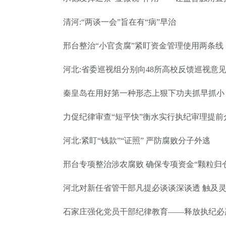
清河:“两谈一会”旨在有“病”早治
邢台整治“小官贪腐”紧盯资金管理使用两条线
河北:省委巡视组分别向48所高校反馈巡视意
秦皇岛在用好第一种形态上狠下功夫抓早抓小
力促纪律审查“短平快”衡水实行执纪审理提前
河北:紧盯“钱款”“证照” 严防腐败分子外逃
邢台专项整治涉农腐败 确保专项资金“颗粒归
河北对新任省管干部凡提必谈谈深谈透 触及
石家庄强化党员干部纪律教育——释放执纪必