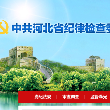
党纪法规
|
审查调查
|
监督曝光