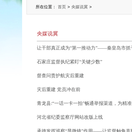
所在位置：
首页
>
央媒说冀
>
央媒说冀
让干部真正成为“第一推动力”——秦皇岛市抓
石家庄监督执纪紧盯“关键少数”
督查问责护航灾后重建
灾后重建 党员冲在前
青龙县:“一话一卡一拍”畅通举报渠道，为精
河北省纪委监察厅网站改版上线
承德发挥巡察“显微镜”作用——让监督触角直