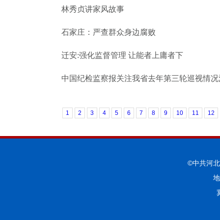
林秀贞讲家风故事
石家庄：严查群众身边腐败
迁安:强化监督管理 让能者上庸者下
1
2
3
4
5
6
7
8
9
10
11
12
©中共河
地