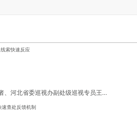
题线索快速反应
全国道德模范提名奖获得者、河北省委巡视办副处级巡视专员王进才——
危险时能豁出去
快速查处反馈机制