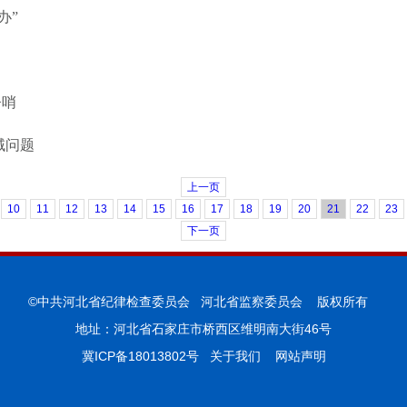
办”
督哨
域问题
上一页
10
11
12
13
14
15
16
17
18
19
20
21
22
23
下一页
©中共河北省纪律检查委员会 河北省监察委员会 版权所有
地址：河北省石家庄市桥西区维明南大街46号
冀ICP备18013802号
关于我们
网站声明