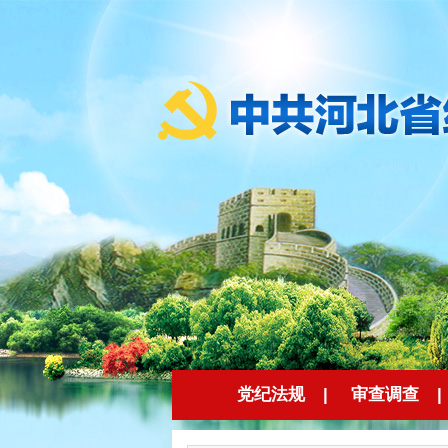
党纪法规
|
审查调查
|