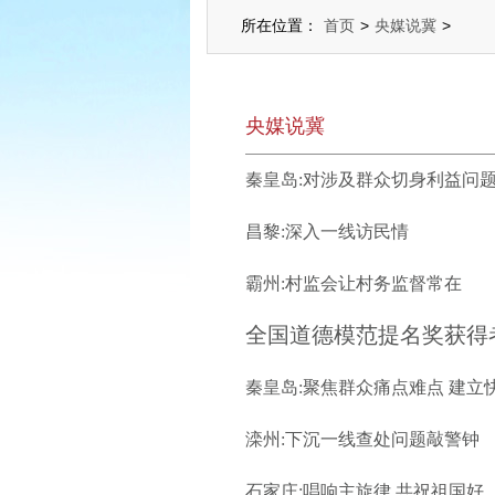
所在位置：
首页
>
央媒说冀
>
央媒说冀
秦皇岛:对涉及群众切身利益问
昌黎:深入一线访民情
霸州:村监会让村务监督常在
关键时能站出来 
秦皇岛:聚焦群众痛点难点 建立
滦州:下沉一线查处问题敲警钟
石家庄:唱响主旋律 共祝祖国好