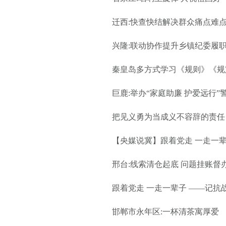
迁西:快查快结解决群众痛点难
兴隆:联动协作提升乡镇纪委履
秦皇岛多方式学习《规则》《规定
巨鹿:举办“家庭助廉 护爱远行”
把见义勇为当成义不容辞的责任
【央媒说冀】跟着党走 一走一
邢台:线索清仓起底 问题挂账督
跟着党走 一走一辈子 ——记抗
邯郸市永年区:一杯清茶寓厚爱