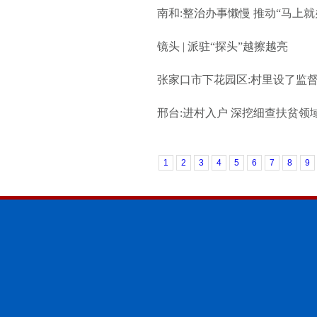
南和:整治办事懒慢 推动“马上就
镜头 | 派驻“探头”越擦越亮
张家口市下花园区:村里设了监
邢台:进村入户 深挖细查扶贫领
1
2
3
4
5
6
7
8
9