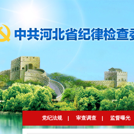
党纪法规
|
审查调查
|
监督曝光