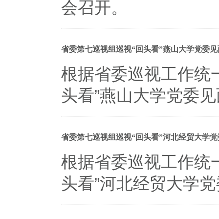
会召开。
省委第七巡视组巡视“回头看”燕山大学党委
根据省委巡视工作统
头看”燕山大学党委
省委第七巡视组巡视“回头看”河北经贸大学
根据省委巡视工作统
头看”河北经贸大学