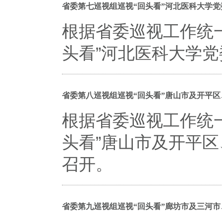
省委第七巡视组巡视“回头看”河北医科大学
根据省委巡视工作统
头看”河北医科大学
省委第八巡视组巡视“回头看”唐山市及开平
根据省委巡视工作统
头看”唐山市及开平
召开。
省委第九巡视组巡视“回头看”廊坊市及三河