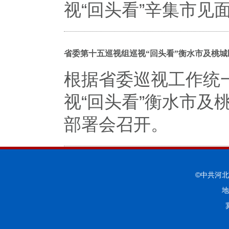
视“回头看”辛集市见
省委第十五巡视组巡视“回头看”衡水市及桃
根据省委巡视工作统
视“回头看”衡水市及
部署会召开。
©中共河
地