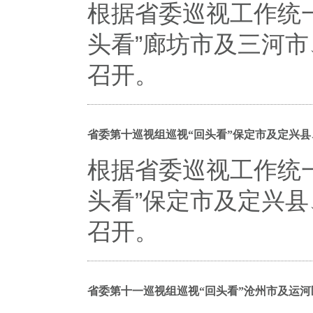
根据省委巡视工作统
头看”廊坊市及三河
召开。
省委第十巡视组巡视“回头看”保定市及定兴
根据省委巡视工作统
头看”保定市及定兴
召开。
省委第十一巡视组巡视“回头看”沧州市及运