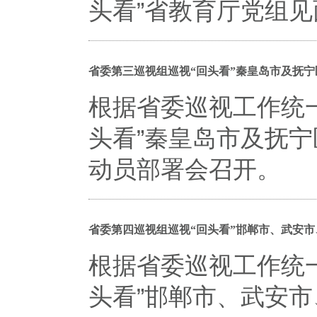
头看”省教育厅党组
省委第三巡视组巡视“回头看”秦皇岛市及抚
根据省委巡视工作统
头看”秦皇岛市及抚
动员部署会召开。
省委第四巡视组巡视“回头看”邯郸市、武安
根据省委巡视工作统
头看”邯郸市、武安