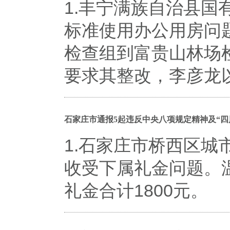
1.丰宁满族自治县
标准使用办公用房问题
检查组到富贵山林场
要求其整改，李彦龙
石家庄市通报5起违反中央八项规定精神及“四
1.石家庄市桥西区
收受下属礼金问题。
礼金合计1800元。