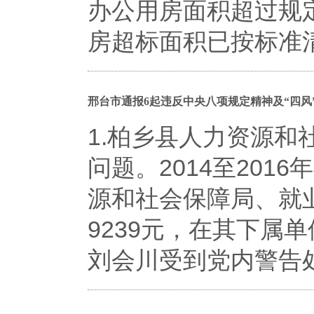
办公用房面积超过规
房超标面积已按标准
邢台市通报6起违反中央八项规定精神及“四风
1.柏乡县人力资源
问题。2014至20
源和社会保障局、就
9239元，在其下属
刘会川受到党内警告