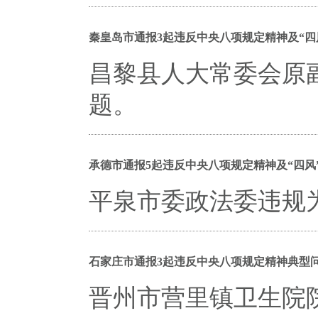
秦皇岛市通报3起违反中央八项规定精神及“四
昌黎县人大常委会原
题。
承德市通报5起违反中央八项规定精神及“四风
平泉市委政法委违规
石家庄市通报3起违反中央八项规定精神典型
晋州市营里镇卫生院