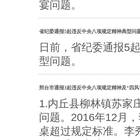
宴问题。
省纪委通报5起违反中央八项规定精神典型问
日前，省纪委通报5
型问题。
邢台市通报3起违反中央八项规定精神及“四风
1.内丘县柳林镇苏
问题。2016年12月
桌超过规定标准。李