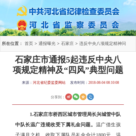
所在位置：
首页
>
通报曝光
>
石家庄
>
违反中央八项规定精神问
石家庄市通报5起违反中央八
题
>
项规定精神及“四风”典型问题
来源：
河北省纪委监委网站
发布时间：
2018-08-04 08:10:08
分享到：
1.石家庄市桥西区城市管理局长兴城管中队
中队长温广违规收受下属礼金问题。
温广借生孩
子满月之机，收取下属队员礼金合计1800元。温