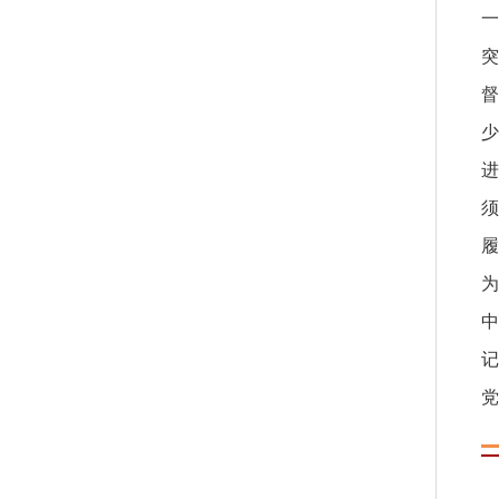
一
突
督
少
进
须
履
中
党