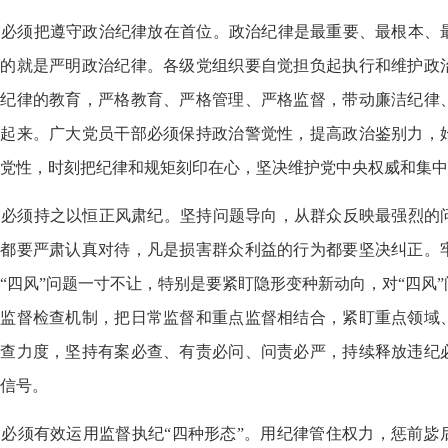
必须把遵守政治纪律放在首位。政治纪律是最重要、最根本、
要的就是严明政治纪律。各级党组织要自觉担负起执行和维护政
治纪律的教育，严格教育、严格管理、严格监督，带动廉洁纪律
严起来。广大党员干部必须保持政治警觉性，提高政治鉴别力，
党性，时刻把纪律和规矩刻印在心，坚决维护党中央权威和集中
必须持之以恒正风肃纪。坚持问题导向，从群众反映最强烈的
题都要严肃认真对待，凡是损害群众利益的行为都要坚决纠正。
“四风”问题一寸不让，特别是要紧盯隐形变种新动向，对“四风
格监督检查机制，把日常监督和重点监督相结合，紧盯重点领域
检查力度，坚持有案必查、有责必问、问责必严，持续释放违纪
信号。
必须有效运用监督执纪“四种形态”。用纪律管住权力，惩前毖