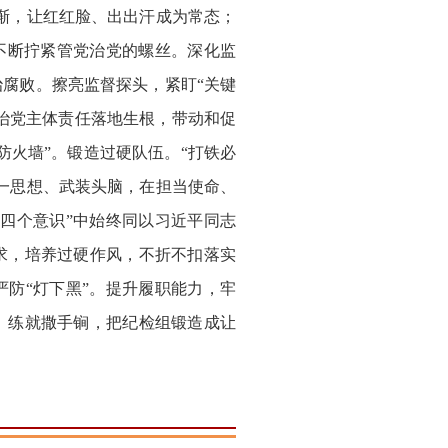
渐，让红红脸、出出汗成为常态；
不断拧紧管党治党的螺丝。深化监
腐败。擦亮监督探头，紧盯“关键
严治党主体责任落地生根，带动和促
防火墙”。锻造过硬队伍。“打铁必
一思想、武装头脑，在担当使命、
四个意识”中始终同以习近平同志
求，培养过硬作风，不折不扣落实
防“灯下黑”。提升履职能力，牢
、练就撒手锏，把纪检组锻造成让