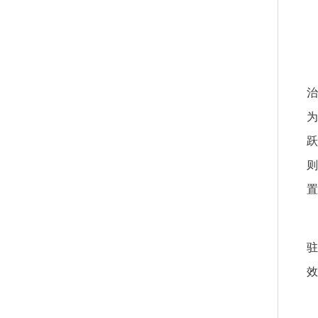
党
治
置
驻
效
坚