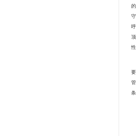
守
性
条