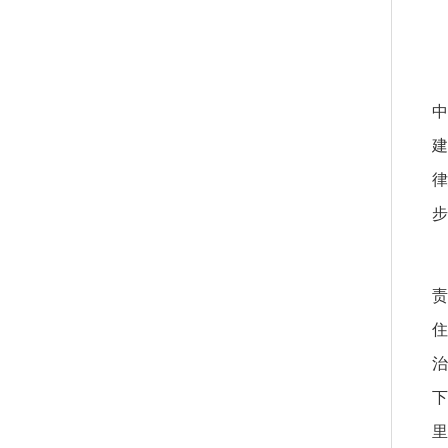
步
住
里