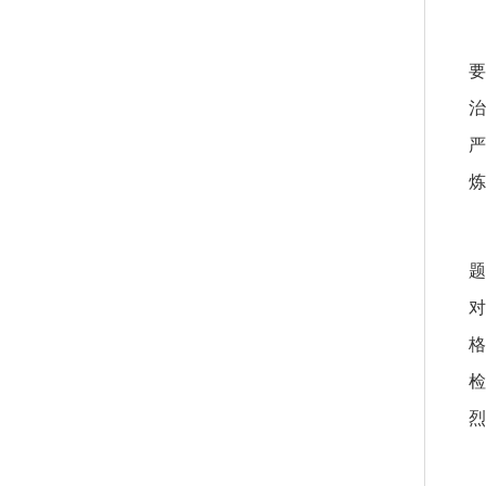
炼
对
烈