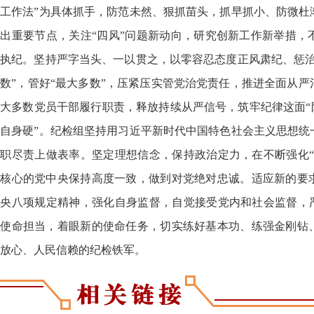
工作法”为具体抓手，防范未然、狠抓苗头，抓早抓小、防微杜
出重要节点，关注“四风”问题新动向，研究创新工作新举措，
执纪。坚持严字当头、一以贯之，以零容忍态度正风肃纪、惩治
数”，管好“最大多数”，压紧压实管党治党责任，推进全面从
大多数党员干部履行职责，释放持续从严信号，筑牢纪律这面“
自身硬”。纪检组坚持用习近平新时代中国特色社会主义思想统
职尽责上做表率。坚定理想信念，保持政治定力，在不断强化“
为核心的党中央保持高度一致，做到对党绝对忠诚。适应新的要
央八项规定精神，强化自身监督，自觉接受党内和社会监督，严
记使命担当，着眼新的使命任务，切实练好基本功、练强金刚钻
放心、人民信赖的纪检铁军。