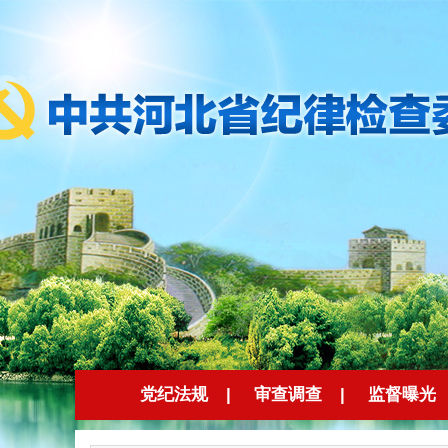
党纪法规
|
审查调查
|
监督曝光