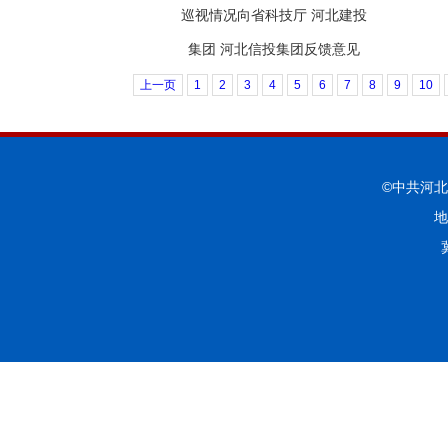
巡视情况向省科技厅 河北建投
集团 河北信投集团反馈意见
上一页
1
2
3
4
5
6
7
8
9
10
©中共河
地