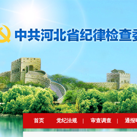
首页
党纪法规
|
审查调查
|
通报