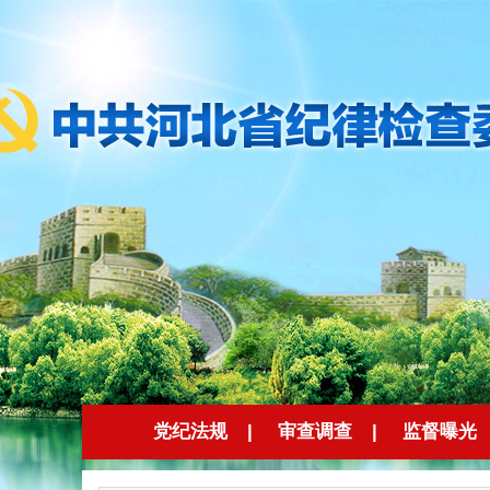
党纪法规
|
审查调查
|
监督曝光