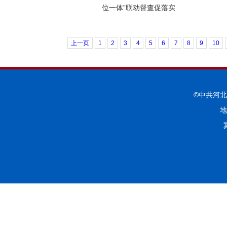
位一体”联动督查促落实
上一页
1
2
3
4
5
6
7
8
9
10
©中共河
地