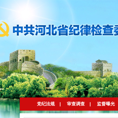
党纪法规
|
审查调查
|
监督曝光