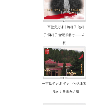
一百堂党史课丨枪杆子 笔杆
子“两杆子”都硬的将才——左
权
一百堂党史课·党史中的纪律③
丨党的力量来自组织