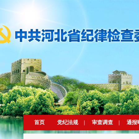
首页
党纪法规
|
审查调查
|
通报