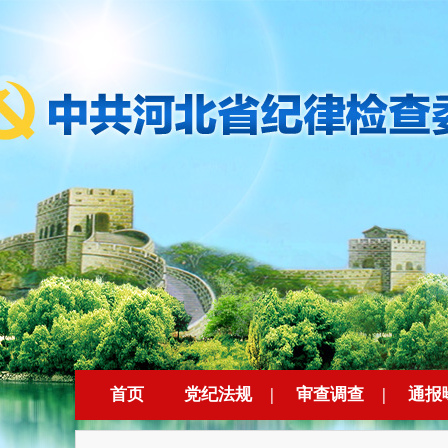
首页
党纪法规
|
审查调查
|
通报