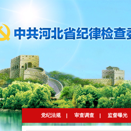
党纪法规
|
审查调查
|
监督曝光