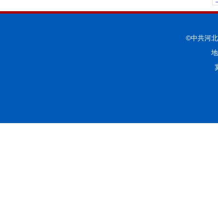
©中共河
地