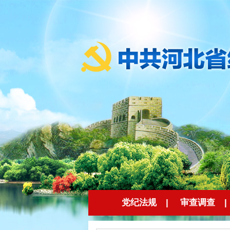
党纪法规
|
审查调查
|