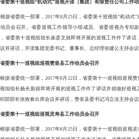
省委第十巡视组“机动式”巡视开滦（集团）有限责任公司工作
据省委统一部署，2017年8月25日，省委第十巡视组“机动式
作动员会召开。省委巡视工作领导小组成员、省委巡视办专职
求，省委第十巡视组组长崔彦文就即将开展的巡视工作作了讲话
议并讲话，开滦集团党委书记、董事长、总经理张建公主持会议
省委第十一巡视组巡视赞皇县工作动员会召开
据省委统一部署，2017年8月22日，省委第十一巡视组巡视
巡视组组长杨长新就即将开展的巡视工作作了讲话并就做好巡视
组织部部长张效春出席会议并讲话，赞皇县委书记冯立业主持会
省委第十一巡视组巡视灵寿县工作动员会召开
据省委统一部署，2017年8月25日，省委第十一巡视组巡视