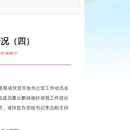
情况（四）
-05 08:09:37
”巡视省扶贫开发办公室工作动员会
组成员董云鹏就做好巡视工作提出
话，省扶贫办党组书记李志刚主持