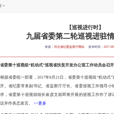
闻
>
【巡视进行时】
九届省委第二轮巡视进驻
来源：
河北省纪委监察厅网站
发布时间：
2017-09
省委第十巡视组“机动式”巡视省扶贫开发办公室工作动员会召开
据省委统一部署，2017年8月21日，省委第十巡视组“机动式
召开。省纪委常务副书记、省监察厅厅长、省委巡视工作领导小
要求，省委第十巡视组组长崔彦文就即将开展的巡视工作作了讲
会议并作表态发言。
>>更多