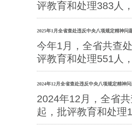
评教育和处理383人
2025年1月全省查处违反中央八项规定精神问题
今年1月，全省共查处
评教育和处理551人
2024年12月全省查处违反中央八项规定精神问题
​2024年12月，全
起，批评教育和处理1