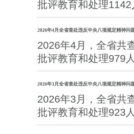
批评教育和处理114
2026年4月全省查处违反中央八项规定精神问题
2026年4月，全省
批评教育和处理979
2026年3月全省查处违反中央八项规定精神问题
2026年3月，全省
批评教育和处理923