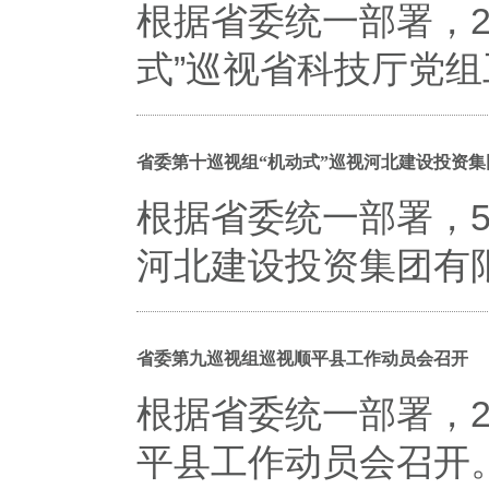
根据省委统一部署，2
式”巡视省科技厅党
省委第十巡视组“机动式”巡视河北建设投资
根据省委统一部署，5
河北建设投资集团有
省委第九巡视组巡视顺平县工作动员会召开
根据省委统一部署，2
平县工作动员会召开