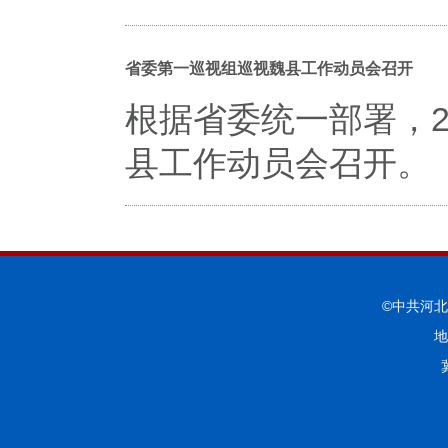
省委第一巡视组巡视魏县工作动员会召开
根据省委统一部署，2
县工作动员会召开。
©中共河
地