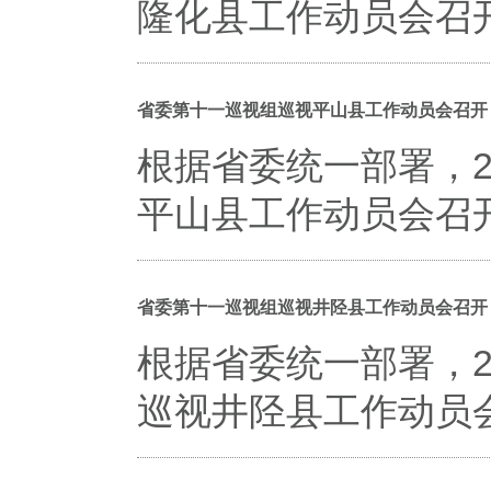
隆化县工作动员会召
省委第十一巡视组巡视平山县工作动员会召开
根据省委统一部署，2
平山县工作动员会召
省委第十一巡视组巡视井陉县工作动员会召开
根据省委统一部署，2
巡视井陉县工作动员