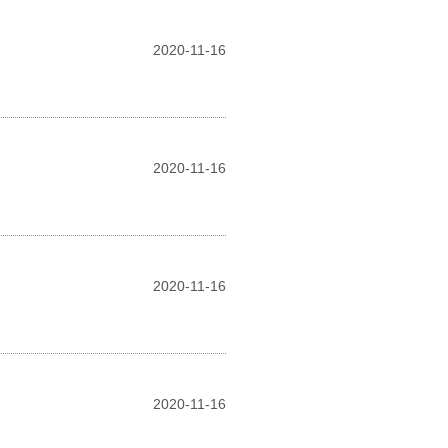
2020-11-16
2020-11-16
2020-11-16
2020-11-16