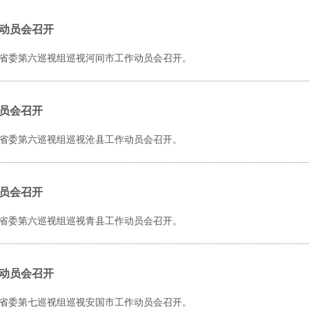
动员会召开
省委第六巡视组巡视河间市工作动员会召开。
员会召开
省委第六巡视组巡视沧县工作动员会召开。
员会召开
省委第六巡视组巡视青县工作动员会召开。
动员会召开
省委第七巡视组巡视安国市工作动员会召开。