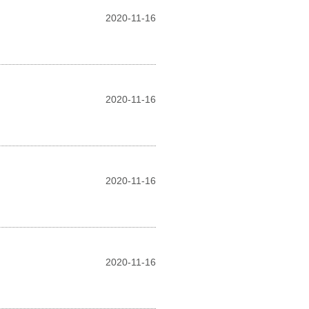
2020-11-16
2020-11-16
2020-11-16
2020-11-16