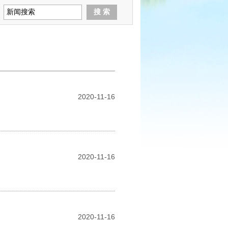
2020-11-16
2020-11-16
2020-11-16