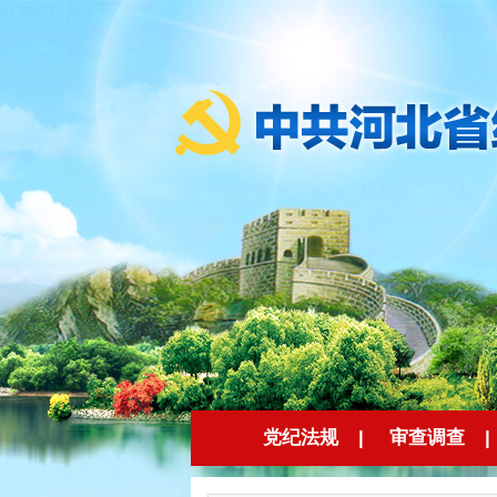
党纪法规
|
审查调查
|