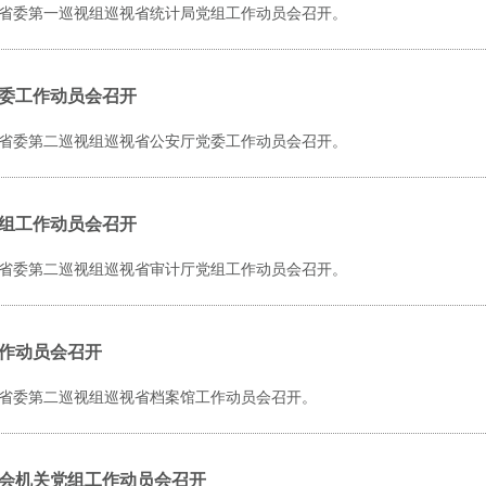
省委第一巡视组巡视省统计局党组工作动员会召开。
委工作动员会召开
省委第二巡视组巡视省公安厅党委工作动员会召开。
组工作动员会召开
省委第二巡视组巡视省审计厅党组工作动员会召开。
作动员会召开
省委第二巡视组巡视省档案馆工作动员会召开。
会机关党组工作动员会召开