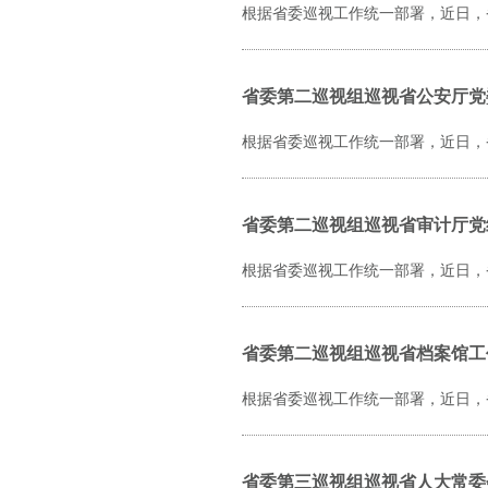
根据省委巡视工作统一部署，近日，
省委第二巡视组巡视省公安厅党
根据省委巡视工作统一部署，近日，
省委第二巡视组巡视省审计厅党
根据省委巡视工作统一部署，近日，
省委第二巡视组巡视省档案馆工
根据省委巡视工作统一部署，近日，
省委第三巡视组巡视省人大常委