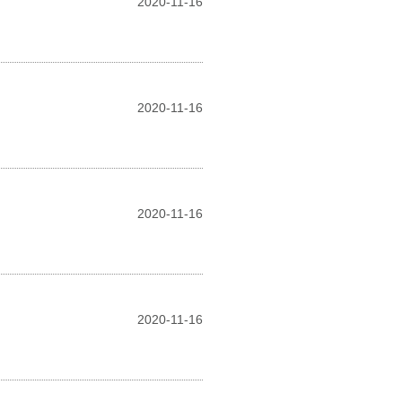
2020-11-16
2020-11-16
2020-11-16
2020-11-16