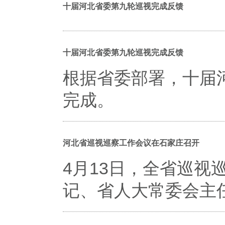
十届河北省委第九轮巡视完成反馈
十届河北省委第九轮巡视完成反馈
根据省委部署，十届
完成。
河北省巡视巡察工作会议在石家庄召开
4月13日，全省巡视
记、省人大常委会主