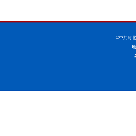
©中共河
地