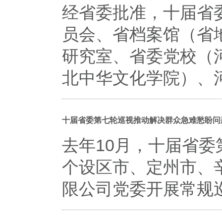
经省委批准，十届省
员会、省档案馆（省
研究室、省委党校（
北中华文化学院）、河北
十届省委第七轮巡视推动解决群众急难愁盼问
去年10月，十届省委
个设区市、定州市、
限公司党委开展常规