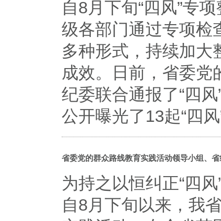
自8月下旬“四风”专
级各部门通过专项检
多种形式，持续加大
成效。日前，省委党
纪委联合通报了“四风
公开曝光了13起“四
省委党的群众路线教育实践活动领导小组、省
为持之以恒纠正“四风
自8月下旬以来，我