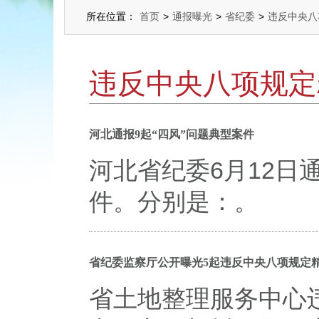
所在位置：
首页
>
通报曝光
>
省纪委
>
违反中央八
违反中央八项规定
河北通报9起“四风”问题典型案件
河北省纪委6月12日
件。分别是：。
省纪委监察厅公开曝光5起违反中央八项规定
省土地整理服务中心