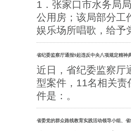
1．张家口市水务局
公用房；该局部分工
娱乐场所唱歌，给予
省纪委监察厅通报9起违反中央八项规定精神
近日，省纪委监察厅
型案件，11名相关
件是：。
省委党的群众路线教育实践活动领导小组、省纪