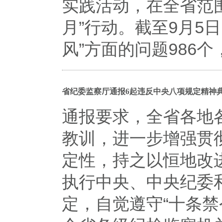
实践活动，在全省范围
月”行动。截至9月5
风”方面的问题986
省纪委监察厅通报6起违反中央八项规定精神
通报要求，全省各地
教训，进一步增强贯
定性，持之以恒地改
执行中央、中央纪委
定，自觉遵守“十条禁