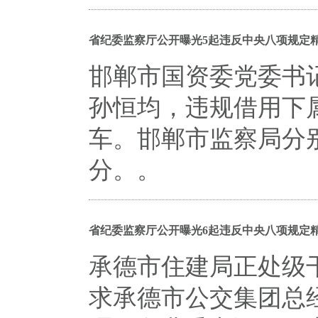
省纪委监察厅公开曝光5起违反中央八项规定
邯郸市国资委党委书
孙恒均，违规借用下
车。邯郸市监察局分
分。。
省纪委监察厅公开曝光6起违反中央八项规定
承德市住建局正处级
求承德市公交集团总