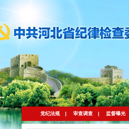
党纪法规
|
审查调查
|
监督曝光