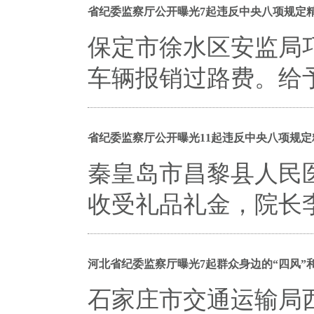
省纪委监察厅公开曝光7起违反中央八项规
保定市徐水区安监局
车辆报销过路费。给
省纪委监察厅公开曝光11起违反中央八项规
秦皇岛市昌黎县人民
收受礼品礼金，院长
河北省纪委监察厅曝光7起群众身边的“四风”
石家庄市交通运输局