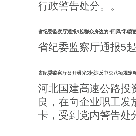
行政警告处分。。
省纪委监察厅通报5起群众身边的“四风”和腐
省纪委监察厅通报5起
省纪委监察厅公开曝光5起违反中央八项规定
河北国建高速公路投
良，在向企业职工发
卡，受到党内警告处