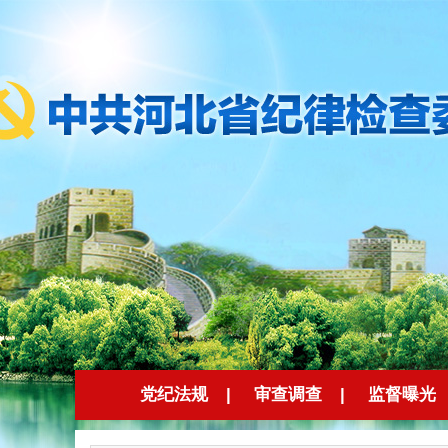
党纪法规
|
审查调查
|
监督曝光