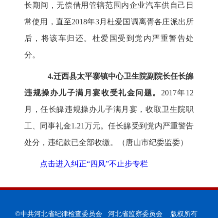
长期间，无偿借用管辖范围内企业汽车供自己日
常使用，直至2018年3月杜爱国调离胥各庄派出所
后，将该车归还。杜爱国受到党内严重警告处
分。
4.迁西县太平寨镇中心卫生院副院长任长皞
违规操办儿子满月宴收受礼金问题。
2017年12
月，任长皞违规操办儿子满月宴，收取卫生院职
工、同事礼金1.21万元。任长皞受到党内严重警告
处分，违纪款已全部收缴。（唐山市纪委监委）
点击进入纠正“四风”不止步专栏
©中共河北省纪律检查委员会 河北省监察委员会 版权所有