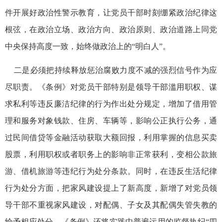
件开展好政治性警示教育，让党员干部时刻绷紧政治纪律这
根弦，在政治立场、政治方向、政治原则、政治道路上同党
中央保持高度一致，始终做政治上的“明白人”。
二是必须把持续释放惩治腐败力度不减的强烈信号作为应
尽职责。《条例》对党员干部特别是领导干部滥用职权、谋
求私利等违反廉洁纪律的行为作出处分规定，增加了借用管
理和服务对象钱款、住房、车辆等，影响公正执行公务，通
过民间借贷等金融活动获取大额回报，利用掌握的信息买卖
股票，利用职权或者职务上的影响非正常获利，变相公款旅
游、借机旅游等违纪行为处分条款。同时，在违反生活纪律
行为处分方面，把家风建设提上了新高度，新增了对党员领
导干部不重视家风建设，对配偶、子女及其配偶失管失教的
给予相应处分。《条例》还将实践中普遍运用的监督执纪“四