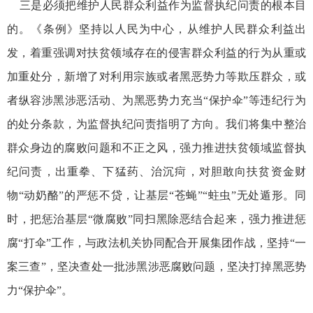
三是必须把维护人民群众利益作为监督执纪问责的根本目
的。《条例》坚持以人民为中心，从维护人民群众利益出
发，着重强调对扶贫领域存在的侵害群众利益的行为从重或
加重处分，新增了对利用宗族或者黑恶势力等欺压群众，或
者纵容涉黑涉恶活动、为黑恶势力充当“保护伞”等违纪行为
的处分条款，为监督执纪问责指明了方向。我们将集中整治
群众身边的腐败问题和不正之风，强力推进扶贫领域监督执
纪问责，出重拳、下猛药、治沉疴，对胆敢向扶贫资金财
物“动奶酪”的严惩不贷，让基层“苍蝇”“蛀虫”无处遁形。同
时，把惩治基层“微腐败”同扫黑除恶结合起来，强力推进惩
腐“打伞”工作，与政法机关协同配合开展集团作战，坚持“一
案三查”，坚决查处一批涉黑涉恶腐败问题，坚决打掉黑恶势
力“保护伞”。