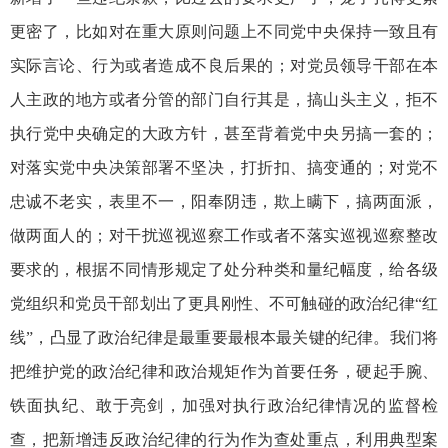
更密了，比如对在重大原则问题上不同党中央保持一致且有
实际言论、行为或者造成不良后果的；对党员领导干部在本
人主政的地方或者分管的部门自行其是，搞山头主义，拒不
执行党中央确定的大政方针，甚至背着党中央另搞一套的；
对落实党中央决策部署不坚决，打折扣、搞变通的；对党不
忠诚不老实，表里不一，阳奉阴违，欺上瞒下，搞两面派，
做两面人的；对干扰巡视巡察工作或者不落实巡视巡察整改
要求的，根据不同情形规定了处分种类和量纪幅度，给各级
党组织和党员干部划出了更具刚性、不可触碰的政治纪律“红
线”，凸显了政治纪律是最重要最根本最关键的纪律。我们将
把维护党的政治纪律和政治规矩作为首要任务，硬起手腕、
铁面执纪、敢于亮剑，加强对执行政治纪律情况的监督检
查，把新增违反政治纪律的行为作为查处重点，利用典型案