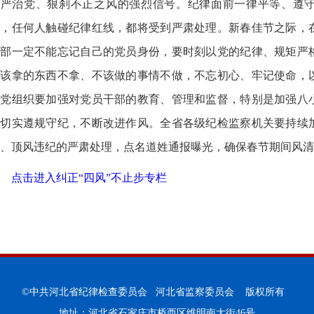
从严治党、狠刹不正之风的强烈信号。纪律面前一律平等、遵
外，任何人触碰纪律红线，都将受到严肃处理。新春佳节之际，
干部一定不能忘记自己的党员身份，要时刻以党的纪律、规矩严
不该拿的东西不拿、不该做的事情不做，不忘初心、牢记使命，
级党组织要加强对党员干部的教育、管理和监督，特别是加强八
部切实遵规守纪，不断改进作风。全省各级纪检监察机关要持续
、顶风违纪的严肃处理，点名道姓通报曝光，确保春节期间风清
点击进入纠正“四风”不止步专栏
©中共河北省纪律检查委员会 河北省监察委员会 版权所有
地址：河北省石家庄市桥西区维明南大街46号