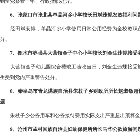
到留党察看一年、行政撤职处分。
6、张家口市张北县单晶河乡小学校长田斌违规发放福利问
经田斌安排，单晶河乡小学使用日常公用经费为全校教职
分。
7、衡水市枣强县大营镇金子中心小学校长刘金生违规接受
大营镇金子幼儿园综合楼竣工验收当日，刘金生违规接受
生受到党内严重警告处分。
8、秦皇岛市青龙满族自治县朱杖子乡财政所所长赵淑敏超
题
朱杖子乡公务用车和公务接待费用实际支出严重超出预算金
9、沧州市孟村回族自治县妇幼保健所所长马华公款旅游问