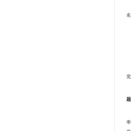
名
党
题